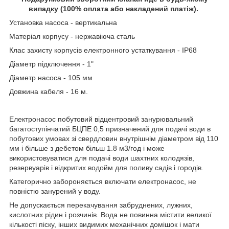
випадку (100% оплата або накладений платіж).
Установка насоса - вертикальна
Матеріал корпусу - нержавіюча сталь
Клас захисту корпусів електронного устаткування - IP68
Діаметр підключення - 1"
Діаметр насоса - 105 мм
Довжина кабеля - 16 м.
Електронасос побутовий відцентровий занурювальний
багатоступінчатий БЦПЕ 0,5 призначений для подачі води в
побутових умовах зі свердловин внутрішнім діаметром від 110
мм і більше з дебетом більш 1.8 м3/год і може
використовуватися для подачі води шахтних колодязів,
резервуарів і відкритих водойм для поливу садів і городів.
Категорично забороняється включати електронасос, не
повністю занурений у воду.
Не допускається перекачування забруднених, лужних,
кислотних рідин і розчинів. Вода не повинна містити великої
кількості піску, інших видимих механічних домішок і мати