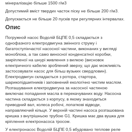
мінералізацію більше 1500 г/м3
Допустимий вміст твердих часток піску не більше 200 г/м3.
Допускається не більше 20 пусків при регулярних інтервалах.
Опис
Погружной насос Водолій БЦПЕ 0,5 складається з
однофазного електродвигуна змінного струму і
багатоступінчастої насосної частини, виконаних у вигляді
моноблока, а так само виносної конденсатної коробки,
закріпленої на шнурі живлення з вилкою (висновок
електричного кабелю зроблений зверху, що дає можливість
застосовувати насос для більш вузьких свердловин).
Електродвигун складається з ротора, стартора,
шарикопідшипників і заповнений екологічно чистим маслом.
Розташування електродвигуна за насосної частиною
виключає попадання масла в перекачуваних воду. Насосна
частина складається з корпусу, в якому знаходиться
приводний вал, колеса робочі, лопаткові відводи,
направляючий кільця. У верхній частині насоса розташована
кришка з внутрішньою трубою G1. Кришка має два вушка для
кріплення електронасоса тросом.
У електронасос Водолій БЦПЕ 0,5 вбудовано теплове реле