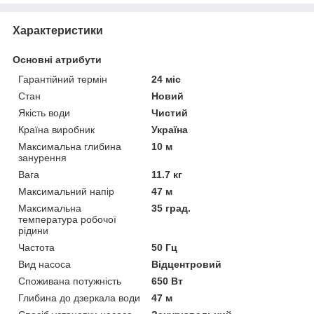
Характеристики
Основні атрибути
Гарантійний термін
24 міс
Стан
Новий
Якість води
Чистий
Країна виробник
Україна
Максимальна глибина
10 м
занурення
Вага
11.7 кг
Максимальний напір
47 м
Максимальна
35 град.
температура робочої
рідини
Частота
50 Гц
Вид насоса
Відцентровий
Споживана потужність
650 Вт
Глибина до дзеркала води
47 м