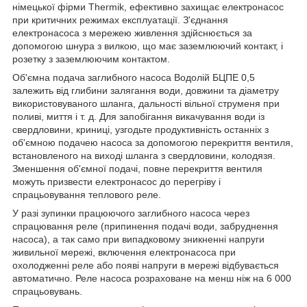
німецької фірми Thermik, ефективно захищає електронасос
при критичних режимах експлуатації. З'єднання
електронасоса з мережею живлення здійснюється за
допомогою шнура з вилкою, що має заземлюючий контакт, і
розетку з заземлюючим контактом.
Об'ємна подача заглибного насоса Водолій БЦПЕ 0,5
залежить від глибини залягання води, довжини та діаметру
використовуваного шланга, дальності вільної струменя при
поливі, миття і т. д. Для запобігання викачування води із
свердловини, криниці, узгодьте продуктивність останніх з
об'ємною подачею насоса за допомогою перекриття вентиля,
встановленого на виході шланга з свердловини, колодязя.
Зменшення об'ємної подачі, повне перекриття вентиля
можуть призвести електронасос до перегріву і
спрацьовування теплового реле.
У разі зупинки працюючого заглибного насоса через
спрацювання реле (припинення подачі води, забруднення
насоса), а так само при випадковому зникненні напруги
живильної мережі, включення електронасоса при
охолодженні реле або появі напруги в мережі відбувається
автоматично. Реле насоса розраховане на менш ніж на 6 000
спрацьовувань.