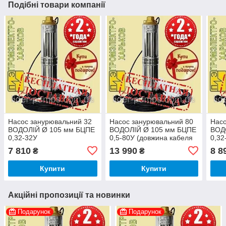
Подібні товари компанії
Насос занурювальний 32
Насос занурювальний 80
Насо
ВОДОЛІЙ Ø 105 мм БЦПЕ
ВОДОЛІЙ Ø 105 мм БЦПЕ
ВОД
0,32-32У
0,5-80У (довжина кабеля
0,32
63 м.)
7 810
13 990
8 8
₴
₴
Купити
Купити
Акційні пропозиції та новинки
Подарунок
Подарунок