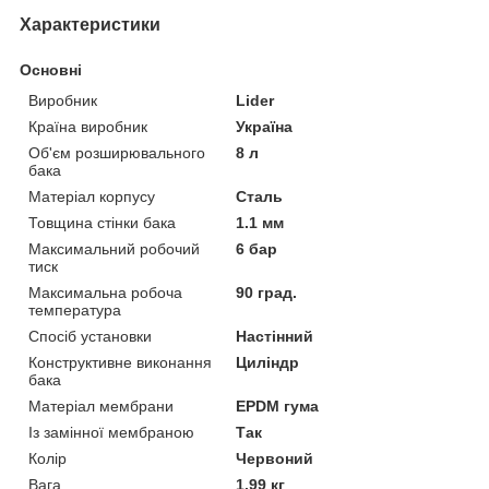
Характеристики
Основні
Виробник
Lider
Країна виробник
Україна
Об'єм розширювального
8 л
бака
Матеріал корпусу
Сталь
Товщина стінки бака
1.1 мм
Максимальний робочий
6 бар
тиск
Максимальна робоча
90 град.
температура
Спосіб установки
Настінний
Конструктивне виконання
Циліндр
бака
Матеріал мембрани
EPDM гума
Із замінної мембраною
Так
Колір
Червоний
Вага
1.99 кг