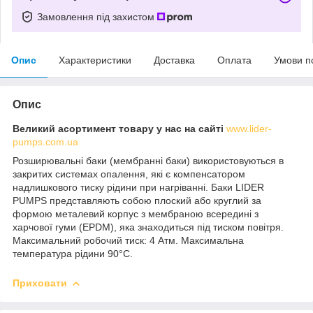
Замовлення під захистом
Опис
Характеристики
Доставка
Оплата
Умови п
Опис
Великий асортимент товару у нас на сайті
www.lider-
pumps.com.ua
Розширювальні баки (мембранні баки) використовуються в
закритих системах опалення, які є компенсатором
надлишкового тиску рідини при нагріванні. Баки LIDER
PUMPS представляють собою плоский або круглий за
формою металевий корпус з мембраною всередині з
харчової гуми (EPDM), яка знаходиться під тиском повітря.
Максимальний робочий тиск: 4 Атм. Максимальна
температура рідини 90°С.
Приховати