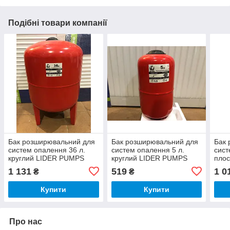
Подібні товари компанії
Бак розширювальний для
Бак розширювальний для
Бак 
систем опалення 36 л.
систем опалення 5 л.
сист
круглий LIDER PUMPS
круглий LIDER PUMPS
пло
1 131
519
1 0
₴
₴
Купити
Купити
Про нас