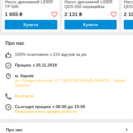
Насос дренажний LIDER
Насос дренажний LIDER
Нас
ТР 500
QDS 550 нержавійка
QDS 
1 655
2 131
2 1
₴
₴
Купити
Купити
Про нас
100% позитивних з 224 відгуків за рік
Працює з 25.11.2018
м. Харків
ул. Рождественская 33 "ЦЕНТРАЛЬНЫЙ РЫНОК", Харків,
Україна
Контакти
Сьогодні працює з 08:00 до 15:00
Показати весь графік роботи
Про нас