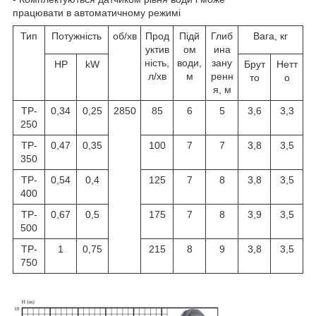
працювати в автоматичному режимі
Тип
Потужність
об/хв
Прод
Підй
Глиб
Вага, кг
уктив
ом
ина
ність,
води,
зану
HP
kW
Брут
Нетт
л/хв
м
ренн
то
о
я, м
TP-
0,34
0,25
2850
85
6
5
3,6
3,3
250
TP-
0,47
0,35
100
7
7
3,8
3,5
350
TP-
0,54
0,4
125
7
8
3,8
3,5
400
TP-
0,67
0,5
175
7
8
3,9
3,5
500
TP-
1
0,75
215
8
9
3,8
3,5
750