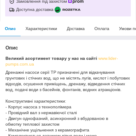
Замовлення під захистом
Доступна доставка
Опис
Характеристики
Доставка
Оплата
Умови п
Опис
Великий асортимент товару у нас на сайті
www.lider-
pumps.com.ua
Дренажні насоси серії TP призначені для відкачування
грунтових і стічних вод, що не містять лугів, кислот і побутових
відходів, осушення приміщень, дренажу, відведення стічних
вод, подачі води з басейнів, фонтанів, водних атракціонів.
Конструктивні характеристики:
- Корпус насоса з технополімера
- Провідний вал з нержавіючої сталі
- Двигун однофазний, асинхронний з вбудованою в
обмотку теплової захистом
- Механічне ущільнення з керамографита
- Комплектуються датчиком рівня води і може