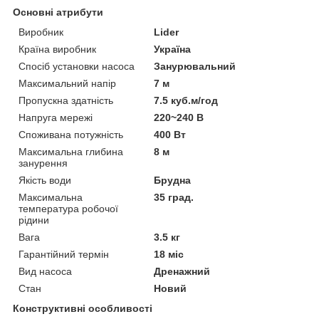
Основні атрибути
Виробник
Lider
Країна виробник
Україна
Спосіб установки насоса
Занурювальний
Максимальний напір
7 м
Пропускна здатність
7.5 куб.м/год
Напруга мережі
220~240 В
Споживана потужність
400 Вт
Максимальна глибина
8 м
занурення
Якість води
Брудна
Максимальна
35 град.
температура робочої
рідини
Вага
3.5 кг
Гарантійний термін
18 міс
Вид насоса
Дренажний
Стан
Новий
Конструктивні особливості