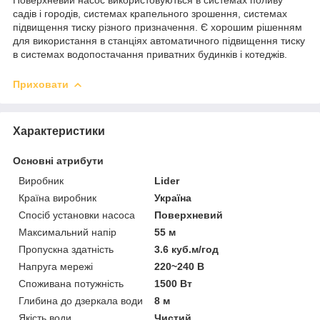
садів і городів, системах крапельного зрошення, системах
підвищення тиску різного призначення. Є хорошим рішенням
для використання в станціях автоматичного підвищення тиску
в системах водопостачання приватних будинків і котеджів.
Приховати
Характеристики
Основні атрибути
Виробник
Lider
Країна виробник
Україна
Спосіб установки насоса
Поверхневий
Максимальний напір
55 м
Пропускна здатність
3.6 куб.м/год
Напруга мережі
220~240 В
Споживана потужність
1500 Вт
Глибина до дзеркала води
8 м
Якість води
Чистий