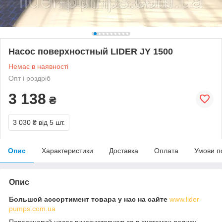
Насос поверхностный LIDER JY 1500
Немає в наявності
Опт і роздріб
3 138
₴
3 030 ₴
від 5 шт.
Опис
Характеристики
Доставка
Оплата
Умови п
Опис
Большой ассортимент товара у нас на сайте
www.lider-
pumps.com.ua
Поверхневий насос використовуються в системах поливу