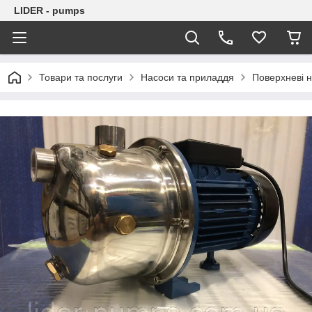
LIDER - pumps
Товари та послуги
Насоси та приладдя
Поверхневі 