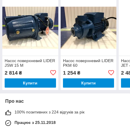
Насос поверхневий LIDER
Насос поверхневий LIDER
Насо
JSW 15 M
PKM 60
JET 
2 814
1 254
2 4
₴
₴
Купити
Купити
Про нас
100% позитивних з 224 відгуків за рік
Працює з 25.11.2018