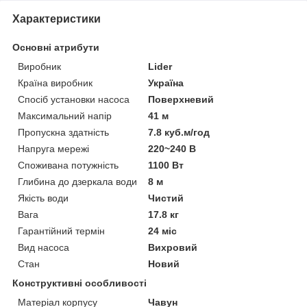
Характеристики
Основні атрибути
Виробник
Lider
Країна виробник
Україна
Спосіб установки насоса
Поверхневий
Максимальний напір
41 м
Пропускна здатність
7.8 куб.м/год
Напруга мережі
220~240 В
Споживана потужність
1100 Вт
Глибина до дзеркала води
8 м
Якість води
Чистий
Вага
17.8 кг
Гарантійний термін
24 міс
Вид насоса
Вихровий
Стан
Новий
Конструктивні особливості
Матеріал корпусу
Чавун