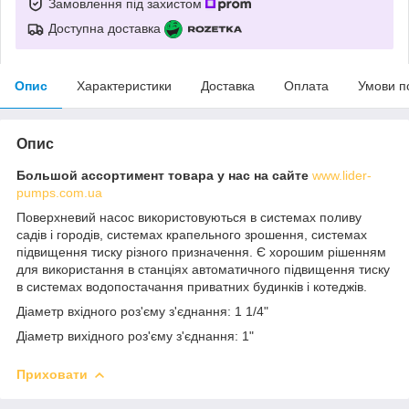
Замовлення під захистом
Доступна доставка
Опис
Характеристики
Доставка
Оплата
Умови п
Опис
Большой ассортимент товара у нас на сайте
www.lider-
pumps.com.ua
Поверхневий насос використовуються в системах поливу
садів і городів, системах крапельного зрошення, системах
підвищення тиску різного призначення. Є хорошим рішенням
для використання в станціях автоматичного підвищення тиску
в системах водопостачання приватних будинків і котеджів.
Діаметр вхідного роз'єму з'єднання: 1 1/4"
Діаметр вихідного роз'єму з'єднання: 1"
Приховати