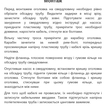
Монтаж
Перед монтажем оголовка на свердловину необхідно рівно
обрізати обсадну трубу. Видалити задирки в місці зрізу,
зачистити обсадну трубу зовні. Підготувати насос до
занурення у свердловину згідно інструкції до насоса:
приєднати пластикову трубу, прикріпити трос необхідної
довжини, наростити кабель, стягнути все болтами.
Вільну частину троса прикріпити до карабіну оголовка.
Карабін зачепити за нижній рим-болт, попередньо
просмикнувши напірну пластикову трубу і кабелі крізь кришку
оголовка.
Надіти фланець плоскою поверхнею вгору і гумове кільце на
обсадну трубу свердловини.
Опустивши насос в свердловину, встановити кришку оголовка
на обсадну трубу, підняти гумове кільце і фланець до кришки
оголовка. Стягнути болтами між собою фланець і кришку
оголовка, стиснувши при цьому гумове кільце, що
знаходиться між ними.
Для того щоб кабелі не провисали, їх необхідно підтягнути і
затиснути кабельними вводами. Також підтягується напірна
поліетиленова труба і затискається цанговим зажимом.