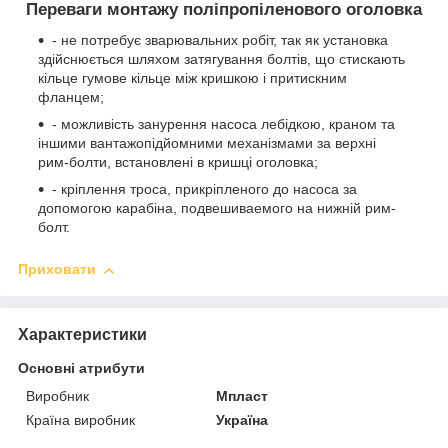
Переваги монтажу поліпропіленового оголовка
- не потребує зварювальних робіт, так як установка
здійснюється шляхом затягування болтів, що стискають
кільце гумове кільце між кришкою і притискним
фланцем;
- можливість занурення насоса лебідкою, краном та
іншими вантажопідйомними механізмами за верхні
рим-болти, встановлені в кришці оголовка;
- кріплення троса, прикріпленого до насоса за
допомогою карабіна, подвешиваемого на нижній рим-
болт.
Приховати
Характеристики
Основні атрибути
Виробник
Мпласт
Країна виробник
Україна