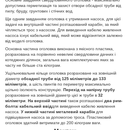
допустима герметизація та захист отвори обсадної труби від
пилу, бруду, грунтових і стічних вод.
Ще одним завданням оголовка є утримання насоса, для цієї
задачі на внутрішній частині розташований карабін, за який
чіпляється трос з насосом. Для виведення кабелю живлення
насоса існує кабельний ввід, який може відрізнятися залежно
від моделі оголовка.
Основна частина оголовка виконана з якісного пластика,
розрахована на порівняно невеликі свердловини дачних і
котеджних ділянок, загальна вага комплектуючих яких за
часту не більше ста кілограм.
Ущільнювальне кільце оголовка розраховане на зовнішній
діаметр
обсадної труби від 125 міліметрів до 133
міліметрів
, а шість гвинтів по периметру максимально
щільно ізолюють конструкцію.
Перехід на напірну трубу
розраховане на зовнішній діаметр цієї ж труби в
32
міліметри
.
На верхній частині
також розташовані
два рим-
болта
і
кабельний ввід
для виведення кабелю живлення
насоса.
У нижній частині металевий карабін
для
підвішування насоса за допомогою троса. Пластиковий
оголовок здатний витримати до 200 кілограм ваги.