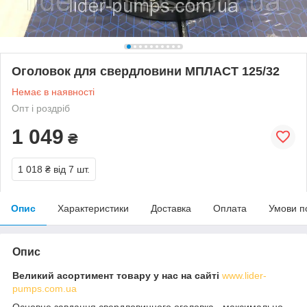
Оголовок для свердловини МПЛАСТ 125/32
Немає в наявності
Опт і роздріб
1 049
₴
1 018 ₴
від 7 шт.
Опис
Характеристики
Доставка
Оплата
Умови п
Опис
Великий асортимент товару у нас на сайті
www.lider-
pumps.com.ua
Основне завдання свердловинного оголовка - максимально