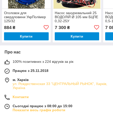
Оголовок для
Насос занурювальний 25
Насо
свердловини УкрПолімер
ВОДОЛІЙ Ø 105 мм БЦПЕ
ВОД
125/32
0,32-25У
0,5-
884
7 300
7 0
₴
₴
Купити
Купити
Про нас
100% позитивних з 224 відгуків за рік
Працює з 25.11.2018
м. Харків
ул. Рождественская 33 "ЦЕНТРАЛЬНЫЙ РЫНОК", Харків,
Україна
Контакти
Сьогодні працює з 08:00 до 15:00
Показати весь графік роботи