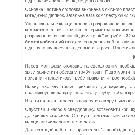
відрізнятися залежно від моделі оголовка.
Основна частина оголовка виконана з якісного пласт
котеджних ділянок, загальна вага комплектуючих яки
Ущільнювальне кільце оголовка розраховане на зов
міліметрів
, а шість гвинтів по периметру максимал
розраховане на зовнішній діаметр цієї ж труби в
32 
болта
і
кабельний ввід
для виведення кабелю живл
підвішування насоса за допомогою троса. Пластикови
Перед монтажем оголовка на свердловину необхідн
зрізу, зачистити обсадну трубу зовні. Підготувати н
приєднати пластикову трубу, прикріпити трос необхі
Вільну частину троса прикріпити до карабіну ог
просмикнувши напірну пластикову трубу і кабелі крі
Надіти фланець плоскою поверхнею вгору і гумове к
Опустивши насос в свердловину, встановити кришку 
до кришки оголовка. Стягнути болтами між собо
кільце, що знаходиться між ними.
Для того щоб кабелі не провисали, їх необхідно пі