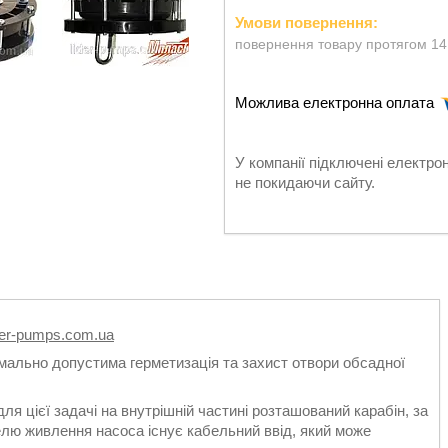
повернення товару протягом 14
У компанії підключені електро
не покидаючи сайту.
der-pumps.com.ua
мально допустима герметизація та захист отвори обсадної
я цієї задачі на внутрішній частині розташований карабін, за
елю живлення насоса існує кабельний ввід, який може