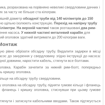
ика, розрахована на порівняно невеликі свердловини дачних і
х за часту не більше ста кілограм.
нішній діаметр
обсадної труби від 140 міліметрів до 150
ьно щільно ізолюють конструкцію.
Перехід на напірну трубу
міліметри
.
На верхній частині
також розташовані
два рим-
ення насоса.
У нижній частині металевий карабін
для
й оголовок здатний витримати до 200 кілограм ваги.
Монтаж
о рівно обрізати обсадну трубу. Видалити задирки в місці
асос до занурення у свердловину згідно інструкції до насоса:
дної довжини, наростити кабель, стягнути все болтами.
оловка. Карабін зачепити за нижній рим-болт, попередньо
зь кришку оголовка.
ільце на обсадну трубу свердловини.
оголовка на обсадну трубу, підняти гумове кільце і фланець
ю фланець і кришку оголовка, стиснувши при цьому гумове
дтягнути і затиснути кабельними вводами. Також підтягується