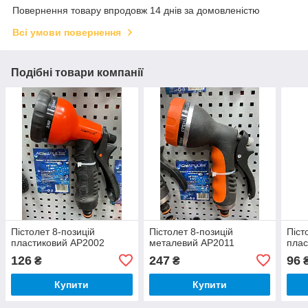
Повернення товару впродовж 14 днів за домовленістю
Всі умови повернення
Подібні товари компанії
Пістолет 8-позицій
Пістолет 8-позицій
Піст
пластиковий АР2002
металевий АР2011
плас
126
247
96
₴
₴
Купити
Купити