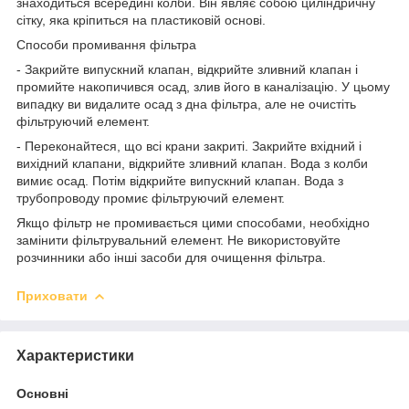
знаходиться всередині колби. Він являє собою циліндричну
сітку, яка кріпиться на пластиковій основі.
Способи промивання фільтра
- Закрийте випускний клапан, відкрийте зливний клапан і
промийте накопичився осад, злив його в каналізацію. У цьому
випадку ви видалите осад з дна фільтра, але не очистіть
фільтруючий елемент.
- Переконайтеся, що всі крани закриті. Закрийте вхідний і
вихідний клапани, відкрийте зливний клапан. Вода з колби
вимиє осад. Потім відкрийте випускний клапан. Вода з
трубопроводу промиє фільтруючий елемент.
Якщо фільтр не промивається цими способами, необхідно
замінити фільтрувальний елемент. Не використовуйте
розчинники або інші засоби для очищення фільтра.
Приховати
Характеристики
Основні