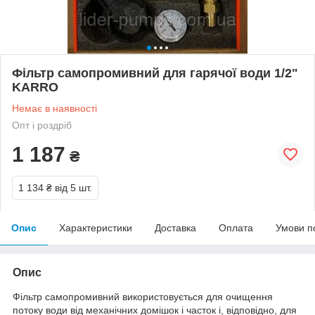
Фільтр самопромивний для гарячої води 1/2"
KARRO
Немає в наявності
Опт і роздріб
1 187
₴
1 134 ₴
від 5 шт.
Опис
Характеристики
Доставка
Оплата
Умови п
Опис
Фільтр самопромивний використовується для очищення
потоку води від механічних домішок і часток і, відповідно, для