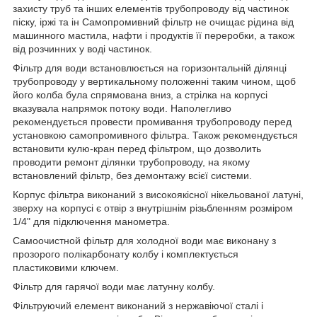
захисту труб та інших елементів трубопроводу від частинок
піску, іржі та ін Самопромивний фільтр не очищає рідина від
машинного мастила, нафти і продуктів її переробки, а також
від розчинних у воді частинок.
Фільтр для води встановлюється на горизонтальній ділянці
трубопроводу у вертикальному положенні таким чином, щоб
його колба була спрямована вниз, а стрілка на корпусі
вказувала напрямок потоку води. Наполегливо
рекомендується провести промивання трубопроводу перед
установкою самопромивного фільтра. Також рекомендується
встановити кулю-кран перед фільтром, що дозволить
проводити ремонт ділянки трубопроводу, на якому
встановлений фільтр, без демонтажу всієї системи.
Корпус фільтра виконаний з високоякісної нікельованої латуні,
зверху на корпусі є отвір з внутрішнім різьбленням розміром
1/4" для підключення манометра.
Самоочистной фільтр для холодної води має виконану з
прозорого полікарбонату колбу і комплектується
пластиковими ключем.
Фільтр для гарячої води має латунну колбу.
Фільтруючий елемент виконаний з нержавіючої сталі і