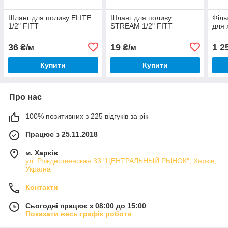
Шланг для поливу ELITE
Шланг для поливу
Філь
1/2" FITT
STREAM 1/2" FITT
для 
36
19
1 2
₴/м
₴/м
Купити
Купити
Про нас
100% позитивних з 225 відгуків за рік
Працює з 25.11.2018
м. Харків
ул. Рождественская 33 "ЦЕНТРАЛЬНЫЙ РЫНОК", Харків,
Україна
Контакти
Сьогодні працює з 08:00 до 15:00
Показати весь графік роботи