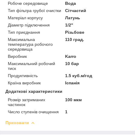
Робоче середовище
Вода
Тип фільтра грубої очистки
Сітчастий
Матеріал корпусу
Латунь
Діаметр підключення
1/2"
Тип приєднання
Різьбове
Максимальна
110 град.
температура робочого
середовища
Виробник
Karro
Максимальний робочий
10 бар
тиск
Продуктивність
1.5 куб.м/год
Країна виробник
Іспанія
Додаткові характеристики
Розмір затриманих
100 мкм
частинок
Число ступенів очищення
1
Приховати